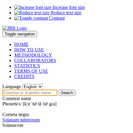
Increase font size
Reduce text size
Contrast
Toggle navigation
HOME
HOW TO USE
METHODOLOGY
COLLABORATORS
STATISTICS
TERMS OF USE
CREDITS
Language
Search
Common name
Phonetics:
[kↄr 'nẽ tã 'nẽ gɾa]
Corneta negra
Solanum tuberosum
Solanaceae