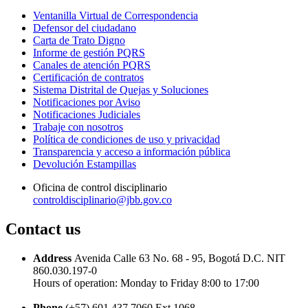
Ventanilla Virtual de Correspondencia
Defensor del ciudadano
Carta de Trato Digno
Informe de gestión PQRS
Canales de atención PQRS
Certificación de contratos
Sistema Distrital de Quejas y Soluciones
Notificaciones por Aviso
Notificaciones Judiciales
Trabaje con nosotros
Política de condiciones de uso y privacidad
Transparencia y acceso a información pública
Devolución Estampillas
Oficina de control disciplinario
controldisciplinario@jbb.gov.co
Contact us
Address
Avenida Calle 63 No. 68 - 95, Bogotá D.C. NIT
860.030.197-0
Hours of operation: Monday to Friday 8:00 to 17:00
Phone
(+57) 601 437 7060 Ext.1068